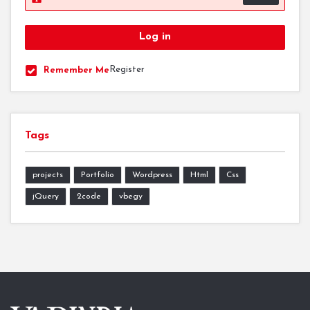
Register
Remember Me
Tags
projects
Portfolio
Wordpress
Html
Css
jQuery
2code
vbegy