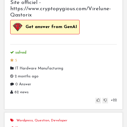
Site officiel -
https://www.cryptopygious.com/Virelune-
Qastorix
Get answer from GenAI
solved
5
IT Hardware Manufacturing
2 months ago
0 Answer
62 views
+22
Wordpress
,
Question
,
Developer