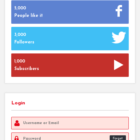
5,000
People like it
3,000
Followers
1,000
Subscribers
Login
Forget