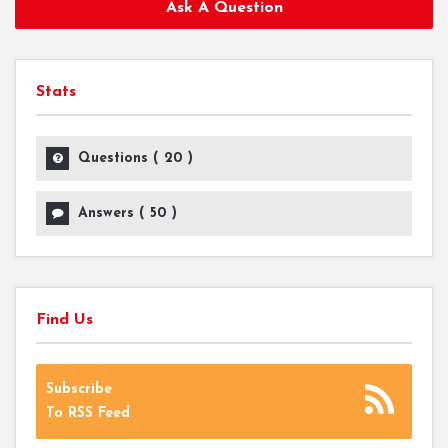
Ask A Question
Stats
Questions (
20
)
Answers (
50
)
Find Us
Subscribe
To RSS Feed