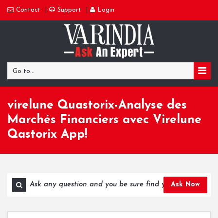
Contact
Support
Login
Go to...
virelune Quastorix-Analyse des
Marchés Financiers avec Virelune
Qastorix App!
Ask Now